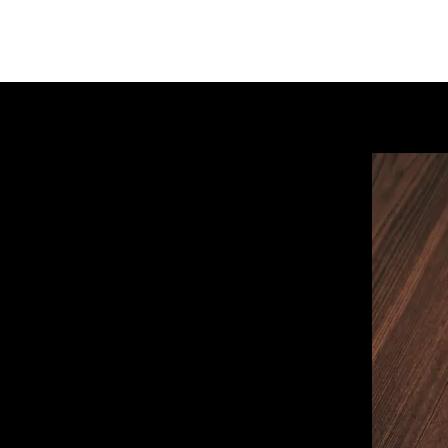
Hey
Ü