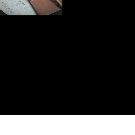
n Schmidt

rgstrasse 28
